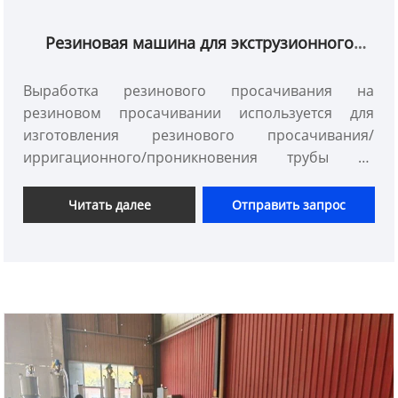
Резиновая машина для экструзионного
шланга
Выработка резинового просачивания на
резиновом просачивании используется для
изготовления резинового просачивания/
ирригационного/проникновения трубы из
переработанного резинового порошка, мы
экипируем высококачественную экструзионную
Читать далее
Отправить запрос
систему с опытным составом, наша машина
может сделать высококачественный резиновый
шланг с просачиванием