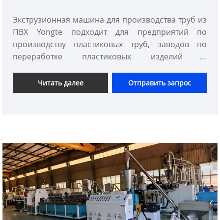
труб из ПВХ Yongte
Экструзионная машина для производства труб из
ПВХ Yongte подходит для предприятий по
производству пластиковых труб, заводов по
переработке пластиковых изделий и
строительных предприятий. Выпускаемые трубы
ПВХ могут найти широкое применение в
Читать далее
Отправить запрос
различных сферах, в том числе в водоснабжении
и водоотведении, газовой, химической
промышленности, сельском хозяйстве.