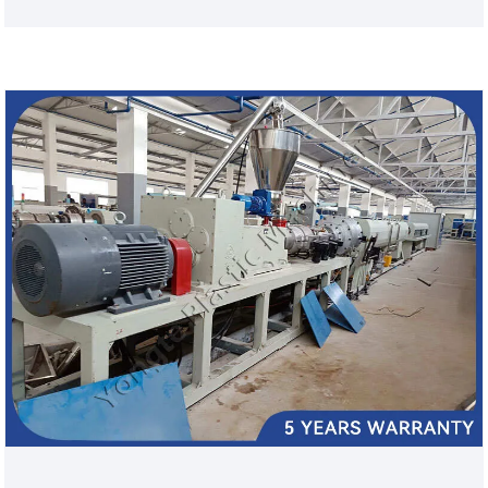
сельском хозяйстве. Наша автоматизированная
линия превращает переработанный резиновый
порошок в высокопроизводительные
капиллярные дренажные трубы с равномерными
нанопорами, стабильными размерами и
длительным сроком службы. Это экономит 30%
энергии, сокращает трудозатраты и
поддерживает устойчивое сельское хозяйство.