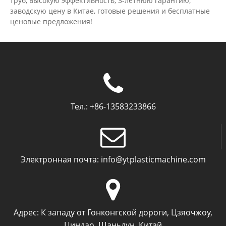
труб, высокую эффективность, 3-летнюю гарантию,
заводскую цену в Китае, готовые решения и бесплатные
ценовые предложения!
Тел.:
+86-13583233866
Электронная почта:
info@ytplasticmachine.com
Адрес:
К западу от Гонконгской дороги, Цзяочжоу,
Циндао, Шаньдун, Китай