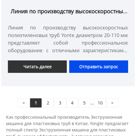
Линия по производству высокоскоростных
полиэтиленовых труб диаметром 20-110 мм
Линия по производству высокоскоростных
полиэтиленовых труб Yonte диаметром 20-110 мм
представляет собой профессиональное
оборудование с отличными характеристиками.
Производственная линия специально
разработана для производства полиэтиленовых
Читать далее
Отправить запрос
труб диаметром от 20 до 110 мм, удовлетворяя
самые разнообразные требования к размерам и
обеспечивая богатый выбор для различных
типов проектов.
<
1
2
3
4
5
...
10
>
Как профессиональный производитель Экструзионная
машина для пластиковых труб в Китае, Yongte предлагает
полный спектр Экструзионная машина для пластиковых