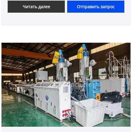
Уделяя особое внимание точному
Читать далее
Отправить запрос
машиностроению и передовым технологиям,
компания преуспевает в непрерывном
производстве высококачественных труб из ППР.
Эти трубы известны своими исключительно
гладкими внутренними поверхностями, которые
минимизируют сопротивление потоку и
предотвращают накопление отложений, а также
своей точностью размеров, обеспечивая
надежные и герметичные соединения в
различных сантехнических системах.