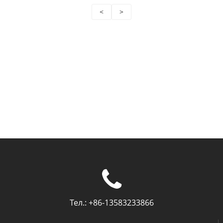
<
>
Тел.:
+86-13583233866