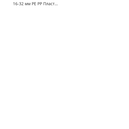
16-32 мм PE PP Пластическая труба Автомольная обмотка и упаковочная машина