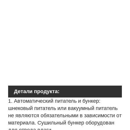
г
д
Э
м
М
о
Д
м
Детали продукта:
1. Автоматический питатель и бункер:
шнековый питатель или вакуумный питатель
не являются обязательными в зависимости от
материала. Сушильный бункер оборудован