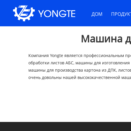
Главная
>
> Машина для производства пластиковы
ДОМ
ПРОДУК
Машина дл
Компания Yongte является профессиональным про
обработки листов АБС, машины для изготовления 
машины для производства картона из ДПК, лист
очень довольны нашей высококачественной маши