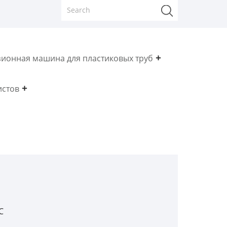
зионная машина для пластиковых труб
истов
C