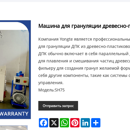
Машина для грануляции древесно-
Компания Yongte является профессиональн
для грануляции ДПК из древесно-пластиково
ДПК обычно включает в себя параллельный 
для плавления и смешивания частиц древеси
фильеру для создания гранул желаемой фор
себя другие компоненты, такие как системы
управления.
Модель:SH75
Отправить запрос
Facebook
X
WhatsApp
Pinterest
LinkedIn
Share